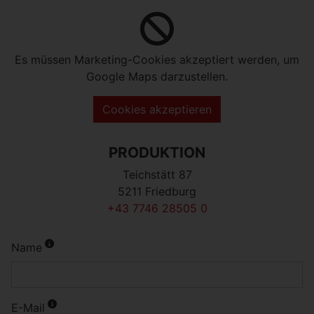
Marketing
: Diese Cookies werden mit
Partnern (Drittanbieter) geteilt, um z.B.
Es müssen Marketing-Cookies akzeptiert werden, um
personalisierte Werbung anzubieten.
Google Maps darzustellen.
Cookies akzeptieren
Einstellungen speichern
PRODUKTION
Teichstätt 87
5211 Friedburg
+43 7746 28505 0
Name
E-Mail