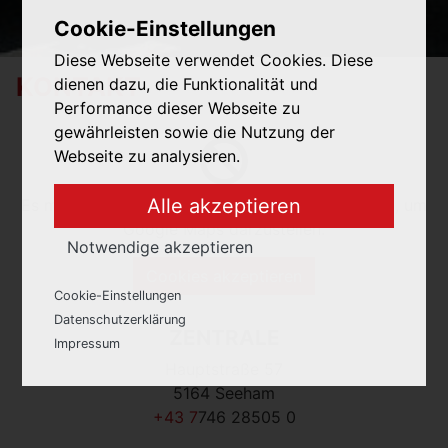
Cookie-Einstellungen
Diese Webseite verwendet Cookies. Diese
KONTAKT
dienen dazu, die Funktionalität und
Performance dieser Webseite zu
gewährleisten sowie die Nutzung der
Webseite zu analysieren.
Alle akzeptieren
Es müssen Marketing-Cookies akzeptiert werden, um
Google Maps darzustellen.
Notwendige akzeptieren
Cookies akzeptieren
Cookie-Einstellungen
Notwendige
: Diese Cookies werden für
Datenschutzerklärung
die korrekte Anzeige und Funktionalität
ZENTRALE
Impressum
der Webseite benötigt.
Hauptstraße 57
5164 Seeham
Analyse
: Diese Cookies ermöglichen die
+43 7
746 28505 0
Analyse der Webseiten-Nutzung.