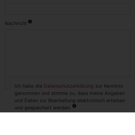
Nachricht
Ich habe die
Datenschutzerklärung
zur Kenntnis
genommen und stimme zu, dass meine Angaben
und Daten zur Bearbeitung elektronisch erhoben
und gespeichert werden.
Senden